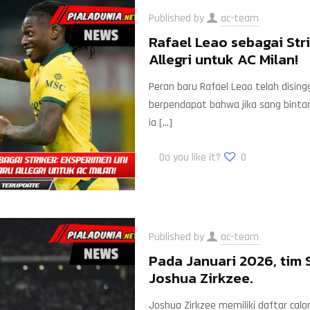
Published by
ac-team
Rafael Leao sebagai Str
Allegri untuk AC Milan!
Peran baru Rafael Leao telah disingg
berpendapat bahwa jika sang binta
ia
[…]
Do you like it?
0
Published by
ac-team
Pada Januari 2026, tim 
Joshua Zirkzee.
Joshua Zirkzee memiliki daftar cal