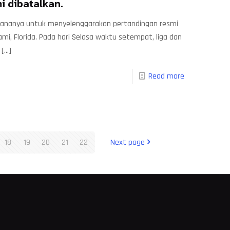
mi dibatalkan.
cananya untuk menyelenggarakan pertandingan resmi
iami, Florida. Pada hari Selasa waktu setempat, liga dan
[…]
Read more
18
19
20
21
22
Next page
M