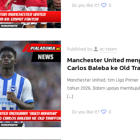
Do you like it?
0
Published by
ac-team
Manchester United men
Carlos Baleba ke Old Tra
Manchester United, tim Liga Primer
tahun 2026. Dalam upaya membujuk 
[…]
Do you like it?
0