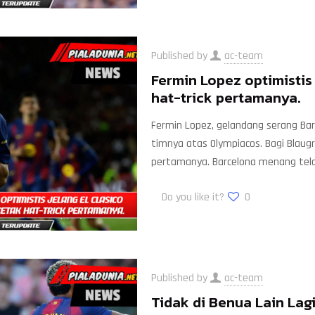
Published by
ac-team
Fermin Lopez optimistis
hat-trick pertamanya.
Fermin Lopez, gelandang serang Bar
timnya atas Olympiacos. Bagi Blaugr
pertamanya. Barcelona menang tel
Do you like it?
0
Published by
ac-team
Tidak di Benua Lain Lag