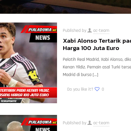
Published by
ac-team
Xabi Alonso Tertarik pa
Harga 100 Juta Euro
Pelatih Real Madrid, Xabi Alonso, 
Kenan Yildiz. Pemain asal Turki ter
Madrid di bursa
[…]
Do you like it?
0
Published by
ac-team