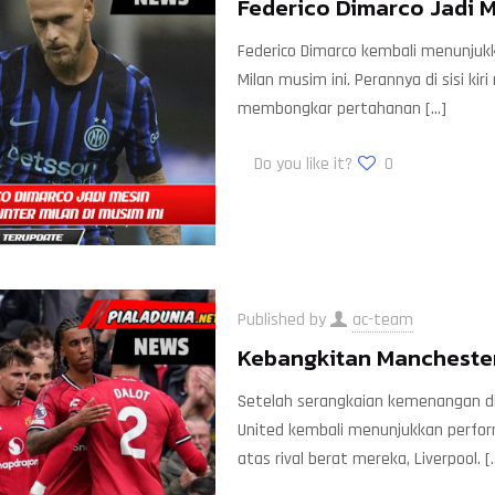
Federico Dimarco Jadi Me
Federico Dimarco kembali menunjuk
Milan musim ini. Perannya di sisi ki
membongkar pertahanan
[…]
Do you like it?
0
Published by
ac-team
Kebangkitan Manchester
Setelah serangkaian kemenangan d
United kembali menunjukkan perform
atas rival berat mereka, Liverpool.
[