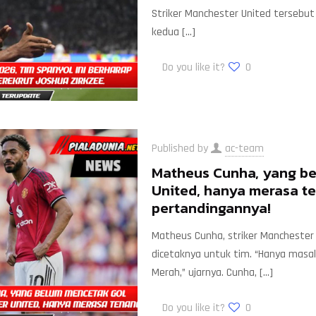
Striker Manchester United tersebut 
kedua
[…]
Do you like it?
0
Published by
ac-team
Matheus Cunha, yang b
United, hanya merasa te
pertandingannya!
Matheus Cunha, striker Manchester 
dicetaknya untuk tim. “Hanya masa
Merah,” ujarnya. Cunha,
[…]
Do you like it?
0