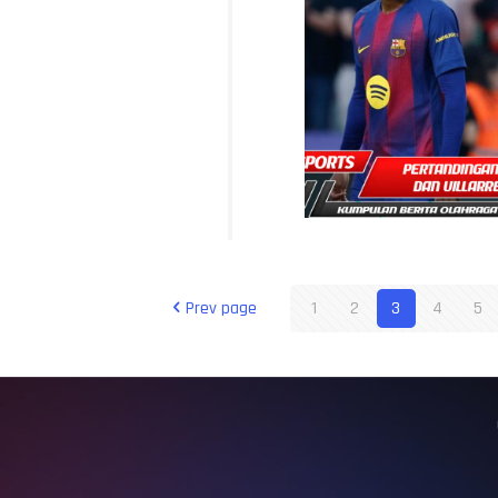
Prev page
1
2
3
4
5