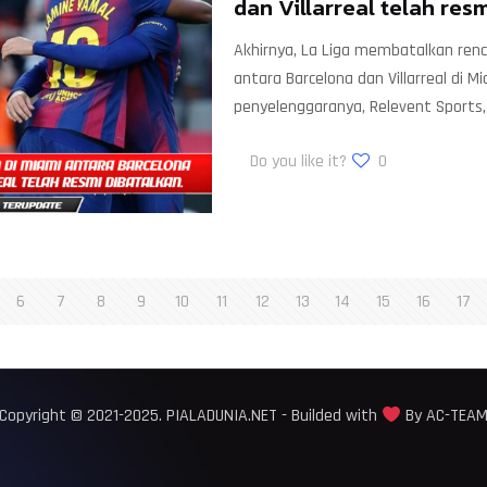
dan Villarreal telah res
Akhirnya, La Liga membatalkan ren
antara Barcelona dan Villarreal di M
penyelenggaranya, Relevent Sports,
Do you like it?
0
6
7
8
9
10
11
12
13
14
15
16
17
Copyright © 2021-2025. PIALADUNIA.NET - Builded with
By AC-TEA