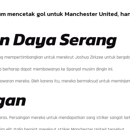
um mencetak gol untuk Manchester United, ha
n Daya Serang
mempertimbangkan untuk merekrut Joshua Zirkzee untuk bergabung d
ka berharap dapat membawanya ke Spanyol musim dingin ini.
 tawaran mereka. Oleh karena itu, mereka bermaksud untuk meminja
gan
keras. Persaingan mereka untuk mendapatkan sang striker sangat ket
m elit Italia berniat merekrut striker Manchester United tersebut.