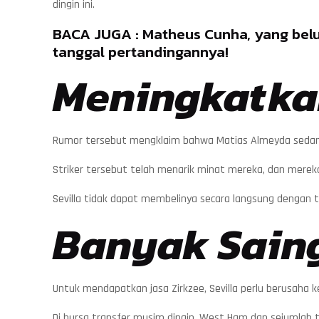
dingin ini.
BACA JUGA :
Matheus Cunha, yang bel
tanggal pertandingannya!
Meningkatka
Rumor tersebut mengklaim bahwa Matias Almeyda sedang 
Striker tersebut telah menarik minat mereka, dan mere
Sevilla tidak dapat membelinya secara langsung dengan
Banyak Sain
Untuk mendapatkan jasa Zirkzee, Sevilla perlu berusaha 
Di bursa transfer musim dingin, West Ham dan sejumlah ti