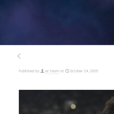
Published by
ac-team
at
October 24, 2025