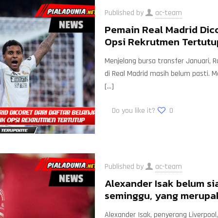
Published by
ac-team
Pemain Real Madrid Dico
Opsi Rekrutmen Tertutu
Menjelang bursa transfer Januari,
di Real Madrid masih belum pasti. M
[…]
Do you like it?
0
Published by
ac-team
Alexander Isak belum s
seminggu, yang merupak
Alexander Isak, penyerang Liverpoo