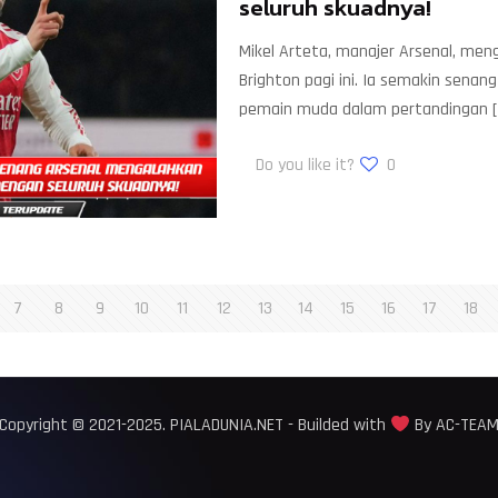
seluruh skuadnya!
Mikel Arteta, manajer Arsenal, m
Brighton pagi ini. Ia semakin sena
pemain muda dalam pertandingan
[
Do you like it?
0
7
8
9
10
11
12
13
14
15
16
17
18
Copyright © 2021-2025. PIALADUNIA.NET - Builded with
By AC-TEA