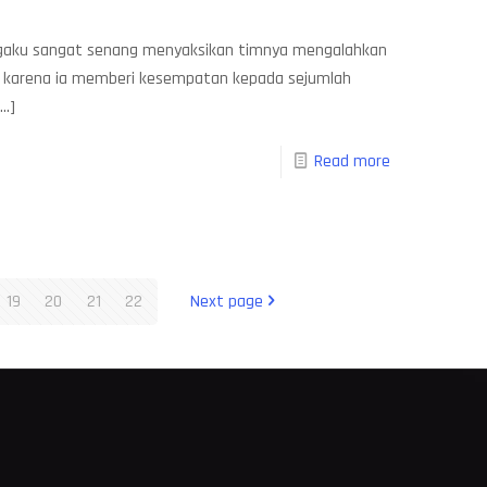
engaku sangat senang menyaksikan timnya mengalahkan
ng karena ia memberi kesempatan kepada sejumlah
…]
Read more
19
20
21
22
Next page
M