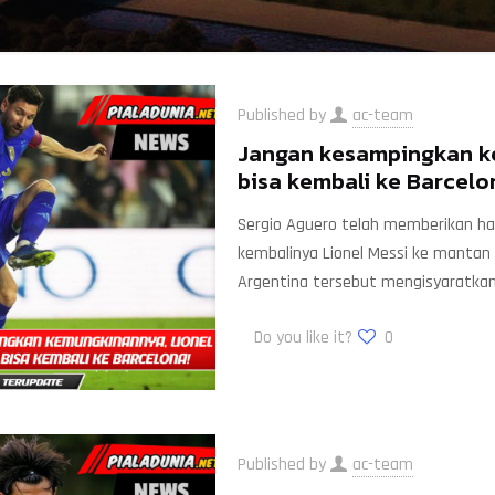
Published by
ac-team
Jangan kesampingkan ke
bisa kembali ke Barcelo
Sergio Aguero telah memberikan ha
kembalinya Lionel Messi ke manta
Argentina tersebut mengisyaratka
Do you like it?
0
Published by
ac-team