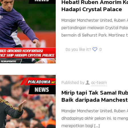
Hebat! Ruben Amorim Ko
Hadapi Crystal Palace
Manajer Manchester United, Ruben
pertandingan melawan Crystal Palac
bermain di Selhurst Park. Martinez 
Do you like it?
0
Published by
ac-team
Mirip tapi Tak Sama! Ru
Baik daripada Manchest
Manajer Manchester United, Ruben 
dihadapinya akhir pekan ini. Ia me
merepotkan bagi
[…]