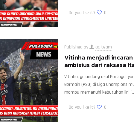
Do you like it?
0
Published by
ac-team
Vitinha menjadi incaran
ambisius dari raksasa Ita
Vitinha, gelandang asal Portugal y
Germain (PSG) di Liga Champions mu
mampu memenuhi kebutuhan lini
[…
Do you like it?
0