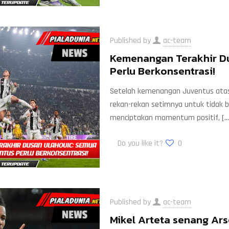
Published by
ac-team
Kemenangan Terakhir D
Perlu Berkonsentrasi!
Setelah kemenangan Juventus atas U
rekan-rekan setimnya untuk tidak be
menciptakan momentum positif,
[…
Do you like it?
0
Published by
ac-team
Mikel Arteta senang Ar