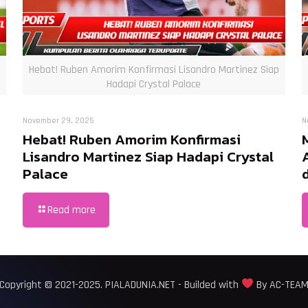
Hebat! Ruben Amorim Konfirmasi Lisandro Martinez Siap
Hadapi Crystal Palace
November 29, 2025
N
Hebat! Ruben Amorim Konfirmasi
Lisandro Martinez Siap Hadapi Crystal
Palace
Read more
Copyright © 2021-2025. PIALADUNIA.NET - Builded with
By AC-TEA