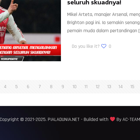
seluruh skuadnya!
Mikel Arteta, manajer Arsenal, m
Brighton pagi ini. Ia semakin sena
pemain muda dalam pertandingan
[
Do you like it?
0
4
5
6
7
8
9
10
11
12
13
14
15
Copyright © 2021-2025. PIALADUNIA.NET - Builded with
By AC-TEA