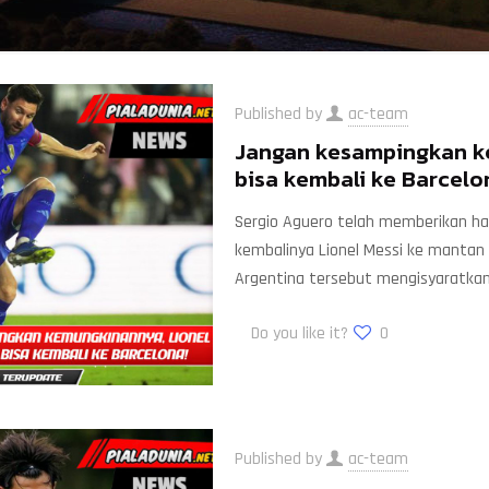
Published by
ac-team
Jangan kesampingkan ke
bisa kembali ke Barcelo
Sergio Aguero telah memberikan ha
kembalinya Lionel Messi ke manta
Argentina tersebut mengisyaratka
Do you like it?
0
Published by
ac-team