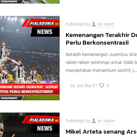
Published by
ac-team
Kemenangan Terakhir D
Perlu Berkonsentrasi!
Setelah kemenangan Juventus atas U
rekan-rekan setimnya untuk tidak be
menciptakan momentum positif,
[…
Do you like it?
0
Published by
ac-team
Mikel Arteta senang Ar