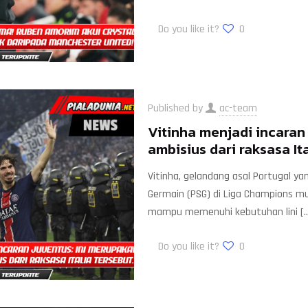
Do you like it?
0
Published by
ac-team
Vitinha menjadi incaran
ambisius dari raksasa Ita
Vitinha, gelandang asal Portugal y
Germain (PSG) di Liga Champions mu
mampu memenuhi kebutuhan lini
[…
Do you like it?
0