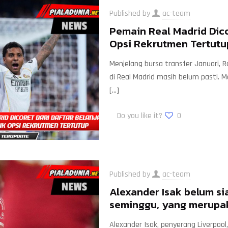
Published by
ac-team
Pemain Real Madrid Dico
Opsi Rekrutmen Tertutu
Menjelang bursa transfer Januari,
di Real Madrid masih belum pasti. M
[…]
Do you like it?
0
Published by
ac-team
Alexander Isak belum s
seminggu, yang merupak
Alexander Isak, penyerang Liverpoo