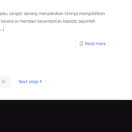
engaku sangat senang menyaksikan timnya mengalahkan
ng karena ia memberi kesempatan kepada sejumlah
…]
Read more
16
Next page
M