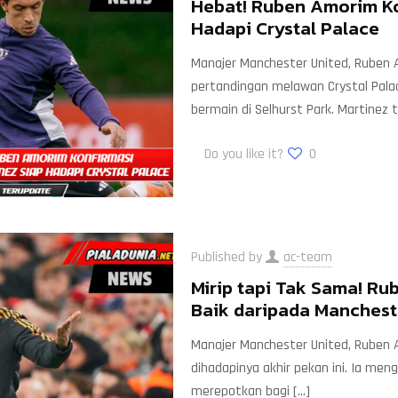
Hebat! Ruben Amorim Ko
Hadapi Crystal Palace
Manajer Manchester United, Ruben
pertandingan melawan Crystal Palac
bermain di Selhurst Park. Martinez 
Do you like it?
0
Published by
ac-team
Mirip tapi Tak Sama! Ru
Baik daripada Manchest
Manajer Manchester United, Ruben 
dihadapinya akhir pekan ini. Ia me
merepotkan bagi
[…]