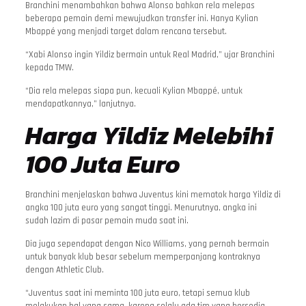
Branchini menambahkan bahwa Alonso bahkan rela melepas
beberapa pemain demi mewujudkan transfer ini. Hanya Kylian
Mbappé yang menjadi target dalam rencana tersebut.
“Xabi Alonso ingin Yildiz bermain untuk Real Madrid,” ujar Branchini
kepada TMW.
“Dia rela melepas siapa pun, kecuali Kylian Mbappé, untuk
mendapatkannya,” lanjutnya.
Harga Yildiz Melebihi
100 Juta Euro
Branchini menjelaskan bahwa Juventus kini mematok harga Yildiz di
angka 100 juta euro yang sangat tinggi. Menurutnya, angka ini
sudah lazim di pasar pemain muda saat ini.
Dia juga sependapat dengan Nico Williams, yang pernah bermain
untuk banyak klub besar sebelum memperpanjang kontraknya
dengan Athletic Club.
“Juventus saat ini meminta 100 juta euro, tetapi semua klub
melakukan hal yang sama, karena selalu ada tim yang bersedia