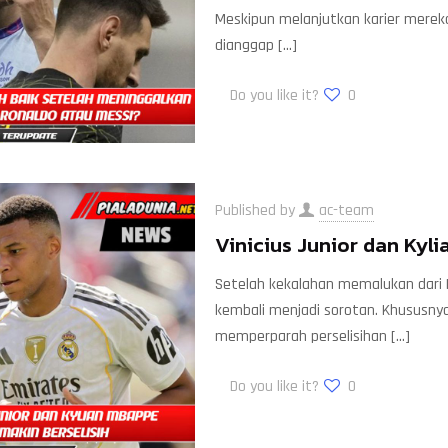
Meskipun melanjutkan karier mereka
dianggap
[…]
Do you like it?
0
Published by
ac-team
Vinicius Junior dan Kyl
Setelah kekalahan memalukan dari PS
kembali menjadi sorotan. Khususnya
memperparah perselisihan
[…]
Do you like it?
0