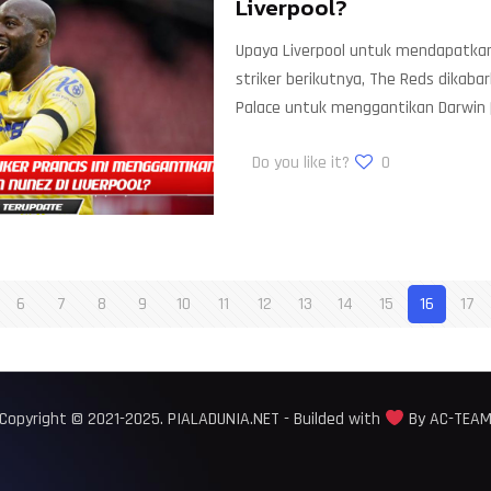
Liverpool?
Upaya Liverpool untuk mendapatkan
striker berikutnya, The Reds dikaba
Palace untuk menggantikan Darwin
Do you like it?
0
6
7
8
9
10
11
12
13
14
15
16
17
Copyright © 2021-2025. PIALADUNIA.NET - Builded with
By AC-TEA