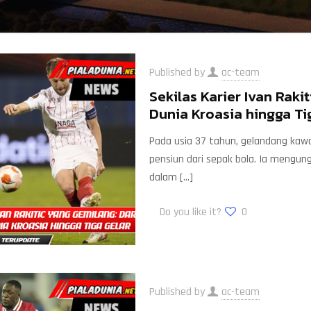
Published by
ac-team
Sekilas Karier Ivan Raki
Dunia Kroasia hingga Ti
Pada usia 37 tahun, gelandang kawa
pensiun dari sepak bola. Ia mengung
dalam
[…]
Do you like it?
0
Published by
ac-team