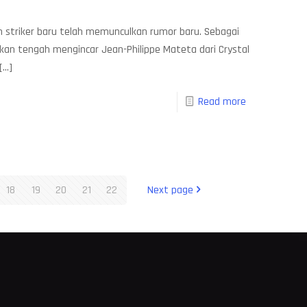
 striker baru telah memunculkan rumor baru. Sebagai
rkan tengah mengincar Jean-Philippe Mateta dari Crystal
[…]
Read more
18
19
20
21
22
Next page
M