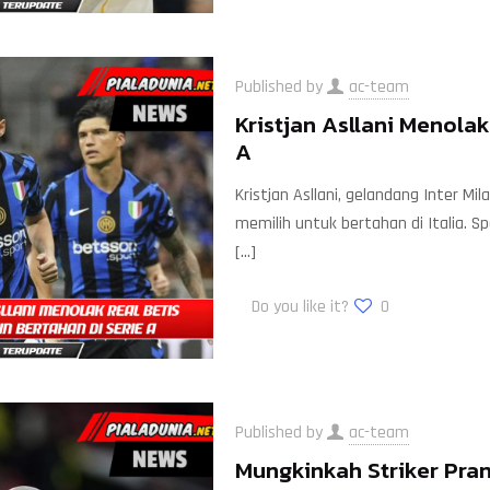
Published by
ac-team
Kristjan Asllani Menolak
A
Kristjan Asllani, gelandang Inter Mi
memilih untuk bertahan di Italia. 
[…]
Do you like it?
0
Published by
ac-team
Mungkinkah Striker Pran