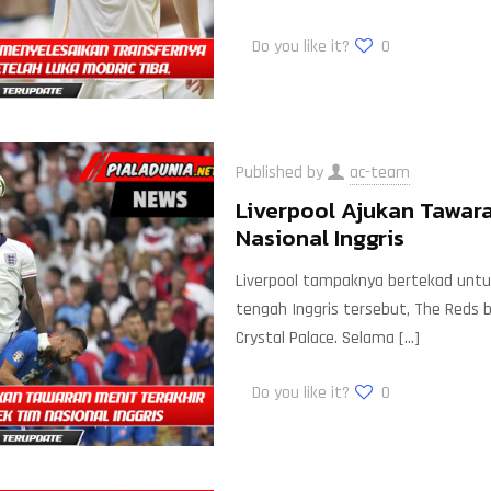
Do you like it?
0
Published by
ac-team
Liverpool Ajukan Tawara
Nasional Inggris
Liverpool tampaknya bertekad unt
tengah Inggris tersebut, The Reds
Crystal Palace. Selama
[…]
Do you like it?
0