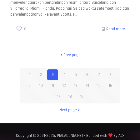
menyelenggarakan pertandingan resmi antara Barcelona dan
Villarreal di Miami, Florida. Pada hari Selasa waktu setempat, liga dan
penyelenggaranya, Relevent Sports,
[…]
0
Read more
Prev page
1
2
3
4
5
6
7
8
9
10
11
12
13
14
15
16
17
18
19
Next page
Copyright © 2021-2025. PIALADUNIA.NET - Builded with
By AC-