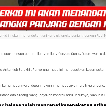
rkid ini akan menandatangani kontrak jangka panjang dengan Real M
kup puas dengan penampilan gemilang Gonzalo Garcia. Dalam waktu d
nia Antarklub terakhir. Penyerang muda ini mendapatkan kesempatan 
an kemampuannya di depan gawang membuatnya meraih gelar pencet
 Garcia dan sedang mengupayakan kontrak baru untuknya, menurut F
 Chelsea telah mencapai kesepakatan priba