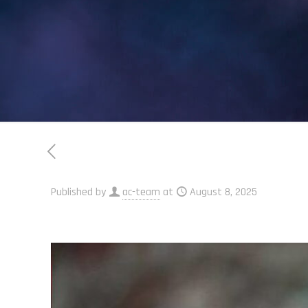
Published by
ac-team
at
August 8, 2025