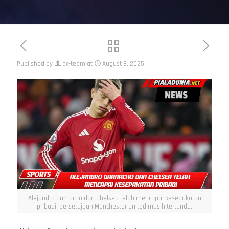
Published by
ac-team
at
August 8, 2025
Alejandro Garnacho dan Chelsea telah mencapai kesepakatan
pribadi; persetujuan Manchester United masih tertunda.