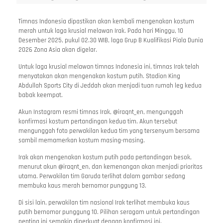
Timnas Indonesia dipastikan akan kembali mengenakan kostum
merah untuk laga krusial melawan Irak. Pada hari Minggu, 10
Desember 2025, pukul 02.30 WIB, laga Grup B Kualifikasi Piala Dunia
2026 Zona Asia akan digelar.
Untuk laga krusial melawan timnas Indonesia ini, timnas Irak telah
menyatakan akan mengenakan kostum putih. Stadion King
Abdullah Sports City di Jeddah akan menjadi tuan rumah leg kedua
babak keempat.
Akun Instagram resmi timnas Irak, @iraqnt_en, mengunggah
konfirmasi kostum pertandingan kedua tim. Akun tersebut
mengunggah foto perwakilan kedua tim yang tersenyum bersama
sambil memamerkan kostum masing-masing.
Irak akan mengenakan kostum putih pada pertandingan besok,
menurut akun @iraqnt_en, dan kemenangan akan menjadi prioritas
utama. Perwakilan tim Garuda terlihat dalam gambar sedang
membuka kaus merah bernomor punggung 13.
Di sisi lain, perwakilan tim nasional Irak terlihat membuka kaus
putih bernomor punggung 10. Pilihan seragam untuk pertandingan
penting ini semakin diperkuat dengan konfirmasi ini.