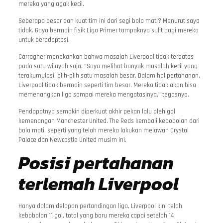
mereka yang agak kecil.
Seberapa besar dan kuat tim ini dari segi bola mati? Menurut saya
tidak. Gaya bermain fisik Liga Primer tampaknya sulit bagi mereka
untuk beradaptasi.
Carragher menekankan bahwa masalah Liverpool tidak terbatas
pada satu wilayah saja. “Saya melihat banyak masalah kecil yang
terakumulasi, alih-alih satu masalah besar. Dalam hal pertahanan,
Liverpool tidak bermain seperti tim besar. Mereka tidak akan bisa
memenangkan liga sampai mereka mengatasinya,” tegasnya.
Pendapatnya semakin diperkuat akhir pekan lalu oleh gol
kemenangan Manchester United. The Reds kembali kebobolan dari
bola mati, seperti yang telah mereka lakukan melawan Crystal
Palace dan Newcastle United musim ini.
Posisi pertahanan
terlemah Liverpool
Hanya dalam delapan pertandingan liga, Liverpool kini telah
kebobolan 11 gol, total yang baru mereka capai setelah 14