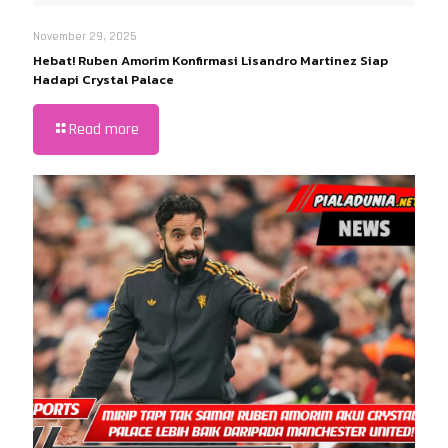
November 29, 2025
Hebat! Ruben Amorim Konfirmasi Lisandro Martinez Siap
Hadapi Crystal Palace
Read more