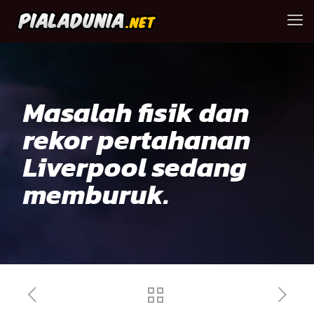
Masalah fisik dan
rekor pertahanan
Liverpool sedang
memburuk.