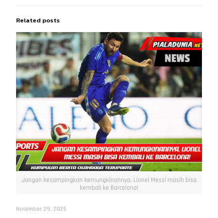
Related posts
Jangan kesampingkan kemungkinannya, Lionel Messi masih bisa
kembali ke Barcelona!
November 29, 2025