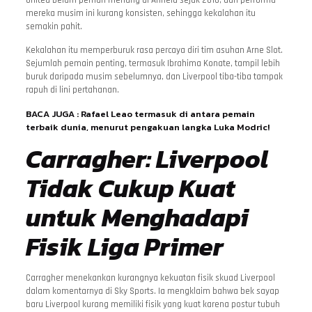
mereka musim ini kurang konsisten, sehingga kekalahan itu
semakin pahit.
Kekalahan itu memperburuk rasa percaya diri tim asuhan Arne Slot.
Sejumlah pemain penting, termasuk Ibrahima Konate, tampil lebih
buruk daripada musim sebelumnya, dan Liverpool tiba-tiba tampak
rapuh di lini pertahanan.
BACA JUGA :
Rafael Leao termasuk di antara pemain
terbaik dunia, menurut pengakuan langka Luka Modric!
Carragher: Liverpool
Tidak Cukup Kuat
untuk Menghadapi
Fisik Liga Primer
Carragher menekankan kurangnya kekuatan fisik skuad Liverpool
dalam komentarnya di Sky Sports. Ia mengklaim bahwa bek sayap
baru Liverpool kurang memiliki fisik yang kuat karena postur tubuh