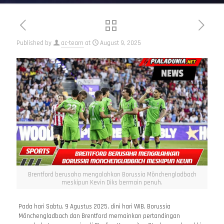
Published by
ac-team
at
August 9, 2025
Brentford berusaha mengalahkan Borussia Mönchengladbach
meskipun Kevin Diks bermain penuh.
Pada hari Sabtu, 9 Agustus 2025, dini hari WIB, Borussia
Mönchengladbach dan Brentford memainkan pertandingan