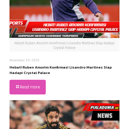
Hebat! Ruben Amorim Konfirmasi Lisandro Martinez Siap Hadapi
Crystal Palace
November 29, 2025
Hebat! Ruben Amorim Konfirmasi Lisandro Martinez Siap
Hadapi Crystal Palace
Read more