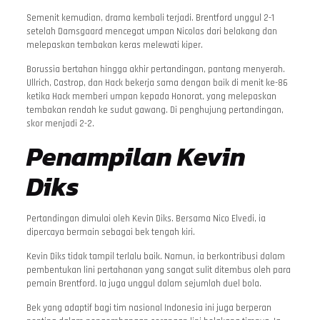
Semenit kemudian, drama kembali terjadi. Brentford unggul 2-1
setelah Damsgaard mencegat umpan Nicolas dari belakang dan
melepaskan tembakan keras melewati kiper.
Borussia bertahan hingga akhir pertandingan, pantang menyerah.
Ullrich, Castrop, dan Hack bekerja sama dengan baik di menit ke-86
ketika Hack memberi umpan kepada Honorat, yang melepaskan
tembakan rendah ke sudut gawang. Di penghujung pertandingan,
skor menjadi 2-2.
Penampilan Kevin
Diks
Pertandingan dimulai oleh Kevin Diks. Bersama Nico Elvedi, ia
dipercaya bermain sebagai bek tengah kiri.
Kevin Diks tidak tampil terlalu baik. Namun, ia berkontribusi dalam
pembentukan lini pertahanan yang sangat sulit ditembus oleh para
pemain Brentford. Ia juga unggul dalam sejumlah duel bola.
Bek yang adaptif bagi tim nasional Indonesia ini juga berperan