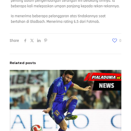
penting dalam pengembangan serangan lini belakang timnya. Ia
beberapa kali melepaskan umpan panjang kepada rekan-rekannya.
Ia menerima beberapa pelanggaran atas tindakannya saat
bertahan di Gladbach. Menerima rating 6,5 dari Fotmob.
Share
0
Related posts