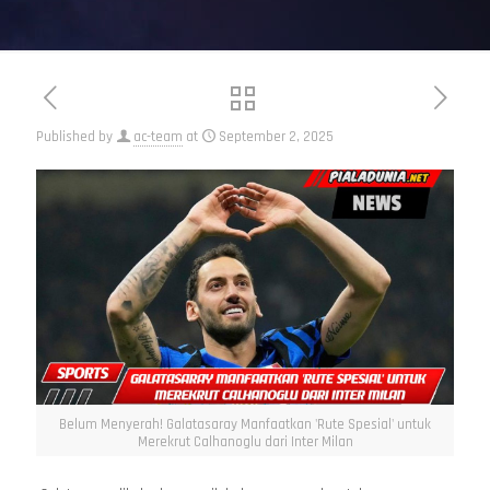
Published by
ac-team
at
September 2, 2025
Belum Menyerah! Galatasaray Manfaatkan 'Rute Spesial' untuk
Merekrut Calhanoglu dari Inter Milan