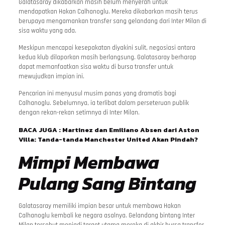
Galatasaray dikabarkan masih belum menyerah untuk
mendapatkan Hakan Calhanoglu. Mereka dikabarkan masih terus
berupaya mengamankan transfer sang gelandang dari Inter Milan di
sisa waktu yang ada.
Meskipun mencapai kesepakatan diyakini sulit, negosiasi antara
kedua klub dilaporkan masih berlangsung. Galatasaray berharap
dapat memanfaatkan sisa waktu di bursa transfer untuk
mewujudkan impian ini.
Pencarian ini menyusul musim panas yang dramatis bagi
Calhanoglu. Sebelumnya, ia terlibat dalam perseteruan publik
dengan rekan-rekan setimnya di Inter Milan.
BACA JUGA :
Martinez dan Emiliano Absen dari Aston
Villa: Tanda-tanda Manchester United Akan Pindah?
Mimpi Membawa
Pulang Sang Bintang
Galatasaray memiliki impian besar untuk membawa Hakan
Calhanoglu kembali ke negara asalnya. Gelandang bintang Inter
Milan tersebut menjadi target utama mereka di akhir bursa transfer.