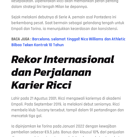
kesepakatan. Diperkirakan Ricci akan memainkan peran penting
dalam strategi lini tengah Milan ke depannya.
Sejak melakoni debutnya di Serie A, pemain asal Pontedera ini
berkembang pesat. Saat bermain sebagai gelandang tengah untuk
Empoli dan Torino, ia menunjukkan kecerdasan dan konsistensi.
BACA JUGA :
Barcelona, ​​selamat tinggal! Nico Williams dan Athletic
Bilbao Teken Kontrak 10 Tahun
Rekor Internasional
dan Perjalanan
Karier Ricci
Lahir pada 21 Agustus 2001, Ricci mengawali kariernya di akademi
Empoli. Pada September 2019, ia melakoni debut seniornya. Ricci
membela klub Tuscany tersebut, tampil dalam 91 pertandingan dan
mencetak tiga gol.
Ia dipinjamkan ke Torino pada Januari 2022 dengan kewajiban
pembelian sebesar €9,5 juta. Bonus dan klausul 10% dari penjualan