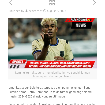
Published by
ac-team
at
August 2, 2025
Lamine Yamal sedang menjalani kariernya sendiri; jangan
bandingkan dia dengan Messi.
omunitas sepak bola terus terpukau oleh penampilan gemilang
Lamine Yamal untuk Barcelona. Ia telah tampil gemilang selama
musim 2024–2025 di usia yang relatif muda.
Joan Laporta, presiden Barcelona, memuji penampilan La Masia. Ia