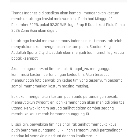
Timnas Indonesia dipastikan akan kembali mengenakan kostum
merah untuk laga krusial melawan Irak. Pada hari Minggu, 10
Desember 2025, pukul 02.30 WIB, laga Grup B Kualifikasi Piala Dunia
2026 Zona Asia akan digelar.
Untuk laga krusial melawan timnas Indonesia ini, timnas Irak telah
menyatakan akan mengenakan kostum putih. Stadion King
Abdullah Sports City di Jeddah akan menjadi tuan rumah leg kedua
babak keempat.
Akun Instagram resmi timnas Irak, @iraqnt_en, mengunggah
konfirmasi kostum pertandingan kedua tim. Akun tersebut
mengunggah foto perwakilan kedua tim yang tersenyum bersama
sambil memamerkan kostum masing-masing.
Irak akan mengenakan kostum putih pada pertandingan besok,
menurut akun @iraqnt_en, dan kemenangan akan menjadi prioritas
utama. Perwakilan tim Garuda terlihat dalam gambar sedang
membuka kaus merah bernomor punggung 13.
Di sisi lain, perwakilan tim nasional Irak terlihat membuka kaus
putih bernomor punggung 10. Pilihan seragam untuk pertandingan
penting ini semakin diperkuat dengan konfirmasi ini.